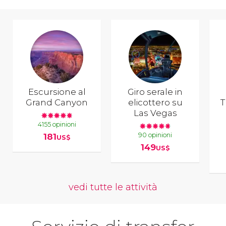
Escursione al
Giro serale in
Grand Canyon
elicottero su
T
Las Vegas
4155 opinioni
90 opinioni
181
US$
149
US$
vedi tutte le attività