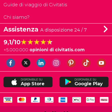
Guide di viaggio di Civitatis
Chi siamo?
Assistenza
A disposizione 24 / 7
★★★★★
★★★★★
9,1/10
+
5.000.000
opinioni di civitatis.com
DISPONIBILE SU
DISPONIBILE SU
App Store
Google Play