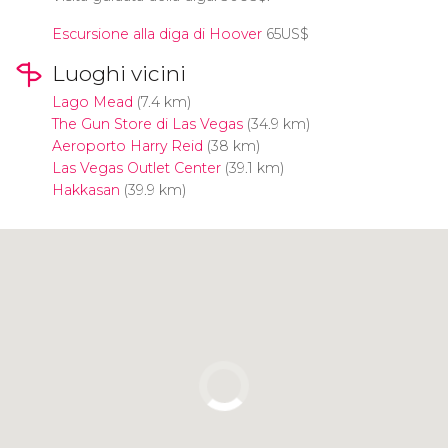
Escursione alla diga di Hoover
65
US$
Luoghi vicini
Lago Mead
(7.4 km)
The Gun Store di Las Vegas
(34.9 km)
Aeroporto Harry Reid
(38 km)
Las Vegas Outlet Center
(39.1 km)
Hakkasan
(39.9 km)
Clicca per usare la mappa