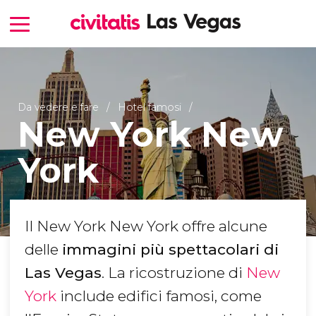
Da vedere e fare
Hotel famosi
New York New
York
Il New York New York offre alcune
delle
immagini più spettacolari di
Las Vegas
. La ricostruzione di
New
York
include edifici famosi, come