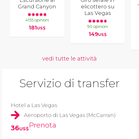
Escursione al
Giro serale in
Grand Canyon
elicottero su
Las Vegas
4155 opinioni
90 opinioni
181
US$
149
US$
vedi tutte le attività
Servizio di transfer
Hotel a Las Vegas
Aeroporto di Las Vegas (McCarran)
Prenota
36
US$