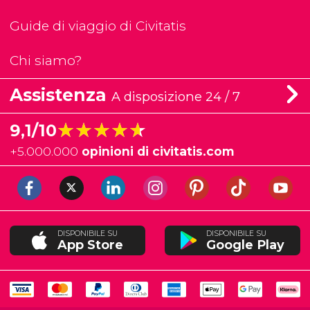
Guide di viaggio di Civitatis
Chi siamo?
Assistenza
A disposizione 24 / 7
★★★★★
★★★★★
9,1/10
+
5.000.000
opinioni di civitatis.com
DISPONIBILE SU
DISPONIBILE SU
App Store
Google Play