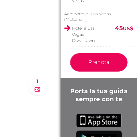
Vegas
Aeroporto di Las Vegas
(McCarran)
45
Hotel a Las
US$
Vegas
Downtown
Prenota
1
Porta la tua guida
sempre con te