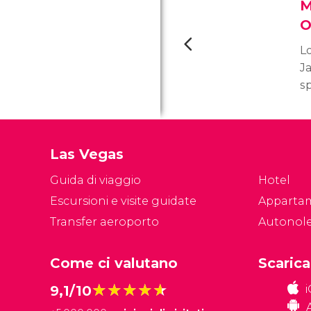
M
O
L
J
sp
s
a
sc
Las Vegas
p
al
Guida di viaggio
Hotel
P
Escursioni e visite guidate
Apparta
Transfer aeroporto
Autonol
Come ci valutano
Scarica
★★★★★
★★★★★
9,1/10