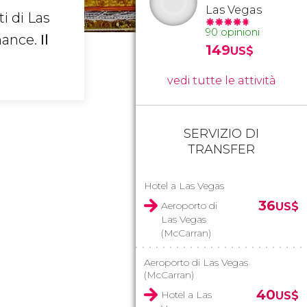
Las Vegas
i di Las
90 opinioni
rmance.
Il
149
US$
vedi tutte le attività
SERVIZIO DI
TRANSFER
Hotel a Las Vegas
36
Aeroporto di
US$
Las Vegas
(McCarran)
Aeroporto di Las Vegas
(McCarran)
40
Hotel a Las
US$