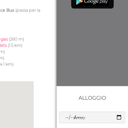
ce Bus
(passa per la
egas
(260 m)
ets
(1.5 km)
km)
km)
4.1 km)
ALLOGGIO
Arrivo