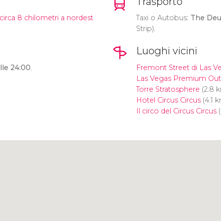
Trasporto
circa 8 chilometri a nordest
Taxi o Autobus:
The Deu
Strip).
Luoghi vicini
lle 24:00
.
Fremont Street di Las V
Las Vegas Premium Outl
Torre Stratosphere
(2.8 
Hotel Circus Circus
(4.1 
Il circo del Circus Circus
(
Clicca per usare la mappa