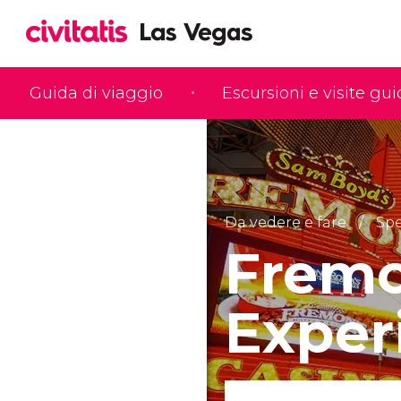
Guida di viaggio
Escursioni e visite gu
Da vedere e fare
Spe
Fremo
Exper