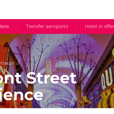
idate
Transfer aeroporto
Hotel in offe
ttacoli
nt Street
ience