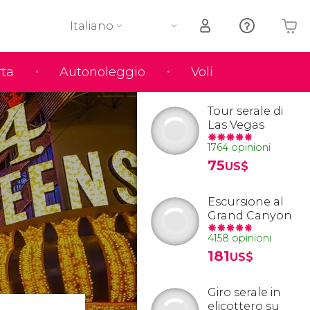
Italiano
rta
Autonoleggio
Voli
Il tuo carrello è vuoto
Tour serale di
Las Vegas
1764 opinioni
75
US$
Escursione al
Grand Canyon
4158 opinioni
181
US$
Giro serale in
elicottero su