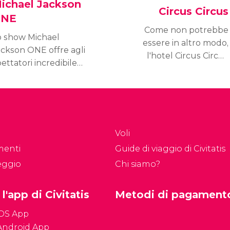
ichael Jackson
Circus Circus
NE
Come non potrebbe
o show Michael
essere in altro modo,
ackson ONE offre agli
l'hotel Circus Circus
ettatori incredibile
accoglie un circo al suo
pettacolo di musica e
interno.
crobazie messo in
ena dal Circ du Soleil
er rendere omaggio
l'intramontabile Re del
Voli
op.
menti
Guide di viaggio di Civitatis
eggio
Chi siamo?
 l'app di Civitatis
Metodi di pagament
iOS App
Android App