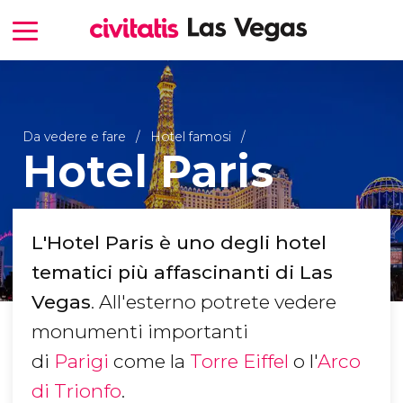
Da vedere e fare
Hotel famosi
Hotel Paris
L'Hotel Paris è uno degli hotel
tematici più affascinanti di Las
Vegas
. All'esterno potrete vedere
monumenti importanti
di
Parigi
come la
Torre Eiffel
o l'
Arco
di Trionfo
.