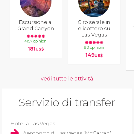
Escursione al
Giro serale in
Grand Canyon
elicottero su
Las Vegas
4157 opinioni
90 opinioni
181
US$
149
US$
vedi tutte le attività
Servizio di transfer
Hotel a Las Vegas
Aeroporto di Las Vegas (McCarran)