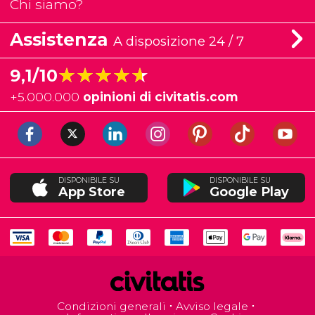
Chi siamo?
Assistenza
A disposizione 24 / 7
★★★★★
★★★★★
9,1/10
+
5.000.000
opinioni di civitatis.com
DISPONIBILE SU
DISPONIBILE SU
App Store
Google Play
Condizioni generali
Avviso legale