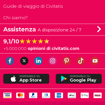
Guide di viaggio di Civitatis
Chi siamo?
Assistenza
A disposizione 24 / 7
★★★★★
★★★★★
9,1/10
+
5.000.000
opinioni di civitatis.com
DISPONIBILE SU
DISPONIBILE SU
App Store
Google Play