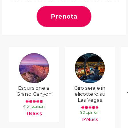
Prenota
Escursione al
Giro serale in
Grand Canyon
elicottero su
Las Vegas
4154 opinioni
90 opinioni
181
US$
149
US$